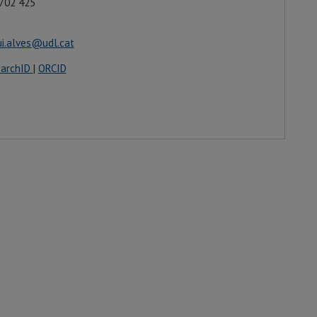
 702 425
ui.alves@udl.cat
earchID
|
ORCID