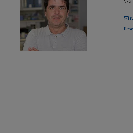
973
r
Res