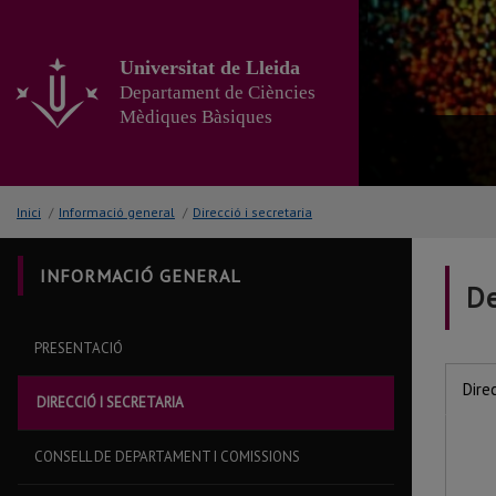
Anar
al
contingut
Universitat de Lleida
principal
Departament de Ciències
de
Mèdiques Bàsiques
la
pàgina
Inici
/
Informació general
/
Direcció i secretaria
INFORMACIÓ GENERAL
De
PRESENTACIÓ
Dire
DIRECCIÓ I SECRETARIA
CONSELL DE DEPARTAMENT I COMISSIONS